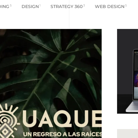
ING
5
DESIGN
1
STRATEGY 360
3
WEB DESIGN
5